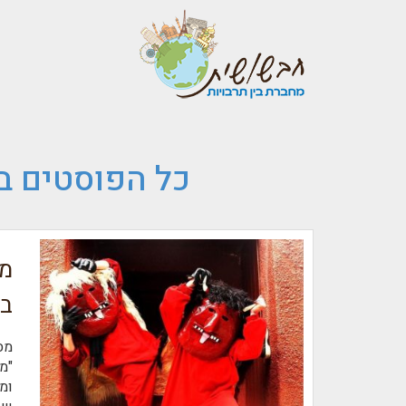
כל הפוסטים ב
מח
בס
מס
"מ
ומ