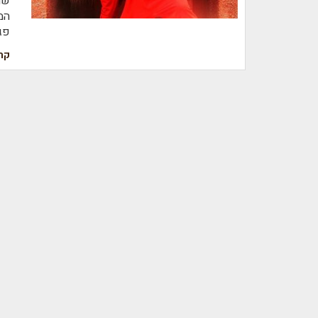
שה
המ
פג
קר