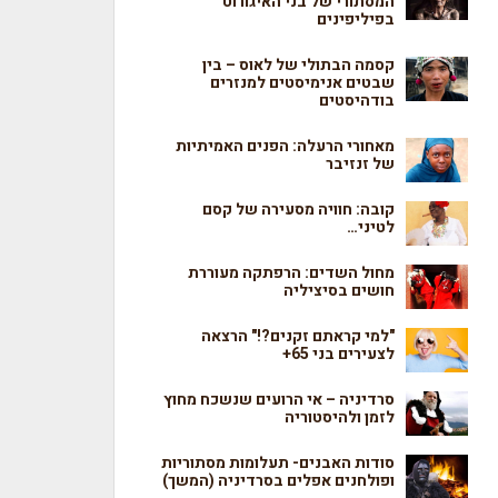
המסתורי של בני האיגורוט
בפיליפינים
קסמה הבתולי של לאוס – בין
שבטים אנימיסטים למנזרים
בודהיסטים
מאחורי הרעלה: הפנים האמיתיות
של זנזיבר
קובה: חוויה מסעירה של קסם
לטיני…
מחול השדים: הרפתקה מעוררת
חושים בסיציליה
"למי קראתם זקנים?!" הרצאה
לצעירים בני 65+
סרדיניה – אי הרועים שנשכח מחוץ
לזמן ולהיסטוריה
סודות האבנים- תעלומות מסתוריות
ופולחנים אפלים בסרדיניה (המשך)