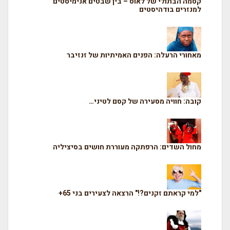
קסמה הבתולי של לאוס – בין שבטים אנימיסטים
למנזרים בודהיסטים
מאחורי הרעלה: הפנים האמיתיות של זנזיבר
קובה: חוויה מסעירה של קסם לטיני…
מחול השדים: הרפתקה מעוררת חושים בסיציליה
"למי קראתם זקנים?!" הרצאה לצעירים בני 65+