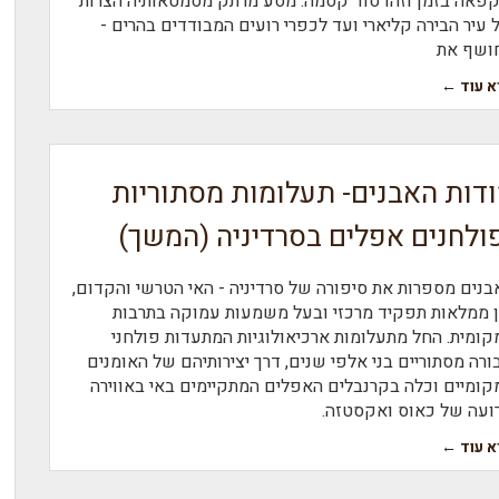
פאה בזמן וזהו סוד קסמה. מסע מרתק מסמטאותיה הצרות
 עיר הבירה קליארי ועד לכפרי רועים המבודדים בהרים -
ושף את
א עוד ←
דות האבנים- תעלומות מסתוריות
ולחנים אפלים בסרדיניה (המשך)
בנים מספרות את סיפורה של סרדיניה - האי הטרשי והקדום,
ן ממלאות תפקיד מרכזי ובעל משמעות עמוקה בתרבות
קומית. החל מתעלומות ארכיאולוגיות המתעדות פולחני
ורה מסתוריים בני אלפי שנים, דרך יצירותיהם של האומנים
קומיים וכלה בקרנבלים האפלים המתקיימים באי באווירה
ועה של כאוס ואקסטזה.
א עוד ←