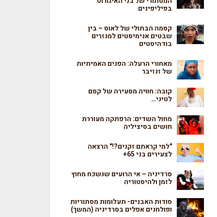
המסתורי של בני האיגורוט
בפיליפינים
קסמה הבתולי של לאוס – בין
שבטים אנימיסטים למנזרים
בודהיסטים
מאחורי הרעלה: הפנים האמיתיות
של זנזיבר
קובה: חוויה מסעירה של קסם
לטיני…
מחול השדים: הרפתקה מעוררת
חושים בסיציליה
"למי קראתם זקנים?!" הרצאה
לצעירים בני 65+
סרדיניה – אי הרועים שנשכח מחוץ
לזמן ולהיסטוריה
סודות האבנים- תעלומות מסתוריות
ופולחנים אפלים בסרדיניה (המשך)