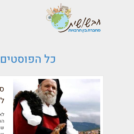
כל הפוסטים 
סר
לז
לא
הש
שע