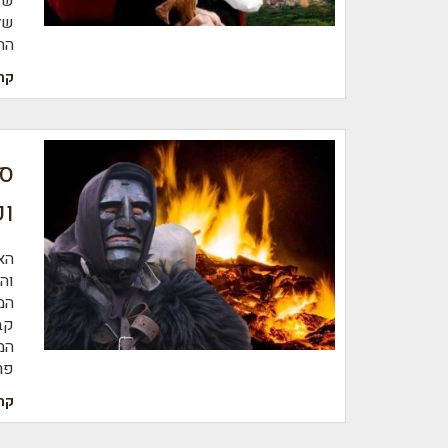
שק
של
הח
קר
סו
ופ
הא
וה
המ
קב
המ
פר
קר